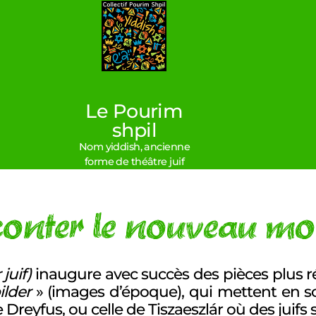
Le
Pourim
Le Pourim
shpil
shpil
Nom yiddish, ancienne
forme de théâtre juif
Musée virtuel
onter le nouveau m
juif
)
inaugure avec succès des pièces plus ré
ilder
» (images d’époque), qui mettent en 
 Dreyfus, ou celle de Tiszaeszlár où des juifs